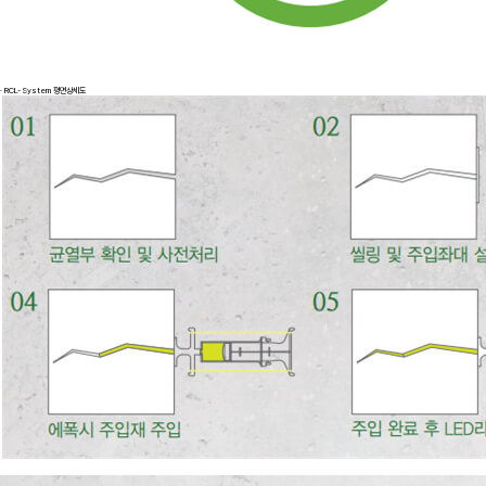
· RCL- System 평면상세도