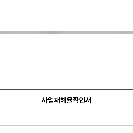
사업재해율확인서