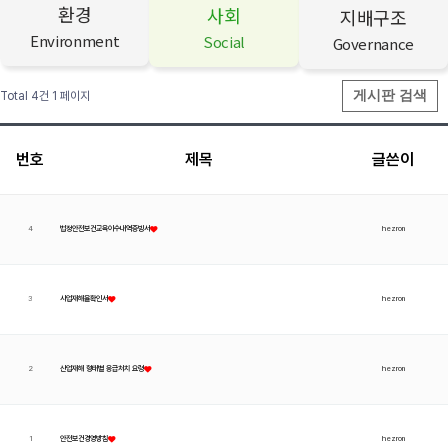
환경
사회
지배구조
Environment
Social
Governance
게시판 검색
Total 4건
1 페이지
번호
제목
글쓴이
4
법정안전보건교육이수내역증빙서
hezron
3
사업재해율확인서
hezron
2
산업재해 형태별 응급처치 요령
hezron
1
안전보건경영방침
hezron