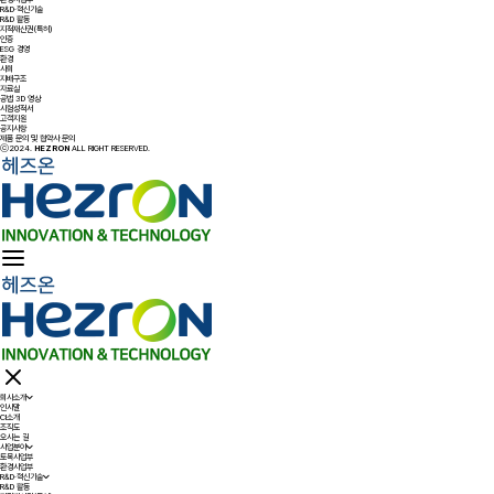
R&D·혁신기술
R&D 활동
지적재산권(특허)
인증
ESG 경영
환경
사회
지배구조
자료실
공법 3D 영상
시험성적서
고객지원
공지사항
제품 문의 및 협약사 문의
ⓒ2024.
HEZRON
ALL RIGHT RESERVED.
회사소개
인사말
CI소개
조직도
오시는 길
사업분야
토목사업부
환경사업부
R&D·혁신기술
R&D 활동