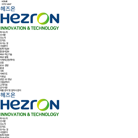
ㆍHOME
ㆍSITE MAP
회사소개
인사말
CI소개
조직도
오시는 길
사업분야
토목사업부
환경사업부
R&D·혁신기술
R&D 활동
지적재산권(특허)
인증
ESG 경영
환경
사회
지배구조
자료실
공법 3D 영상
시험성적서
고객지원
공지사항
제품 문의 및 협약사 문의
회사소개
인사말
CI소개
조직도
오시는 길
사업분야
토목사업부
환경사업부